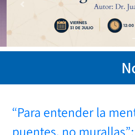
Previous
No
“Para entender la me
puentes, no murallas”: 