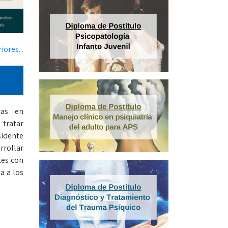
iores...
tas en
 tratar
sidente
rrollar
tes con
a a los