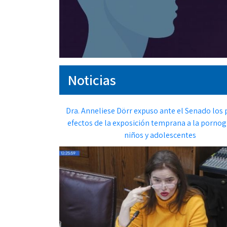
Noticias
Dra. Anneliese Dörr expuso ante el Senado los 
efectos de la exposición temprana a la pornog
niños y adolescentes