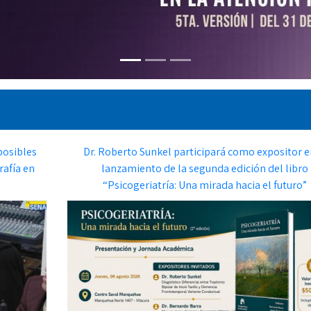
posibles
Dr. Roberto Sunkel participará como expositor e
rafía en
lanzamiento de la segunda edición del libro
“Psicogeriatría: Una mirada hacia el futuro”