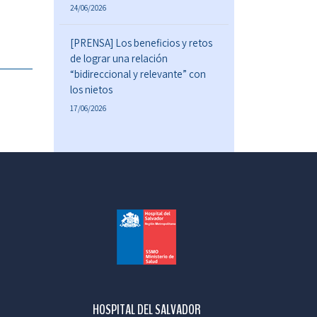
24/06/2026
[PRENSA] Los beneficios y retos
de lograr una relación
“bidireccional y relevante” con
los nietos
17/06/2026
HOSPITAL DEL SALVADOR