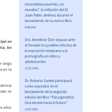
necesitamos puentes, no
murallas”: la reflexión del Dr.
Juan Pablo Jiménez durante el
lanzamiento de su nuevo libro
6/08/2026
Dra. Anneliese Dörr expuso ante
cipó en
el Senado los posibles efectos de
ca, los
la exposición temprana a la
pornografía en niños y
adolescentes
e larga
22/07/2026
a en la
Dr. Roberto Sunkel participará
idencia
como expositor en el
nder el
lanzamiento de la segunda
edición del libro “Psicogeriatría:
Una mirada hacia el futuro”
os años
21/07/2026