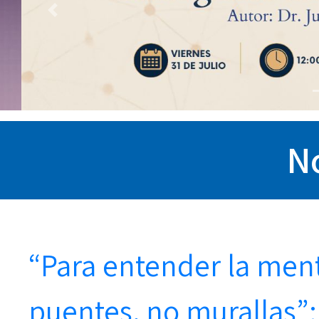
Previous
No
“Para entender la me
puentes, no murallas”: 