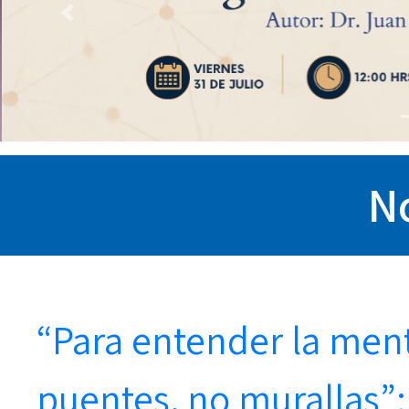
Previous
No
“Para entender la me
puentes, no murallas”: 