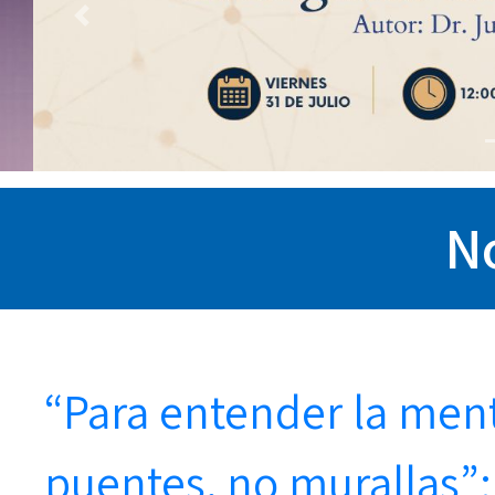
Previous
No
“Para entender la me
puentes, no murallas”: 