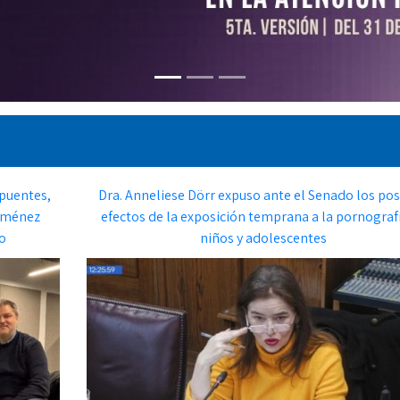
puentes,
Dra. Anneliese Dörr expuso ante el Senado los pos
Jiménez
efectos de la exposición temprana a la pornograf
o
niños y adolescentes