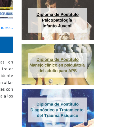
iores...
tas en
 tratar
sidente
rrollar
tes con
a a los