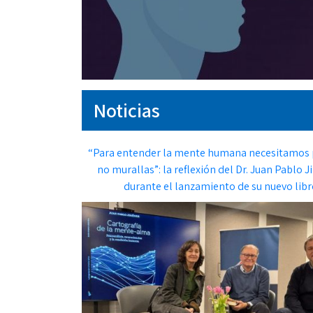
Noticias
“Para entender la mente humana necesitamos 
no murallas”: la reflexión del Dr. Juan Pablo 
durante el lanzamiento de su nuevo libr